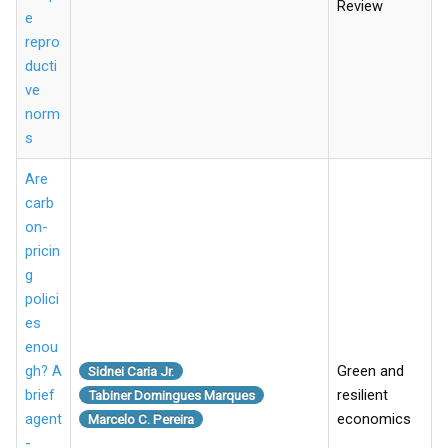
Review
e
repro
ducti
ve
norm
s
Are
carb
on-
pricin
g
polici
es
enou
gh? A
Green and
Sidnei Caria Jr.
brief
resilient
Tabiner Domingues Marques
agent
economics
Marcelo C. Pereira
-