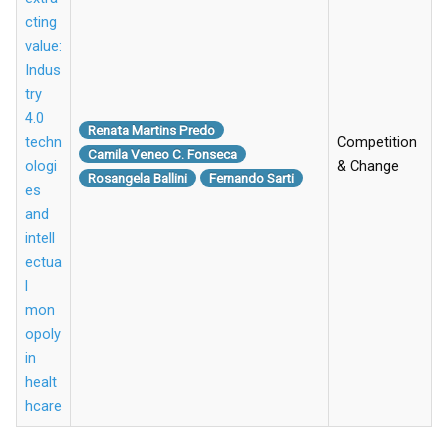
cting
value:
Indus
try
4.0
Renata Martins Predo
techn
Competition
Camila Veneo C. Fonseca
ologi
& Change
Rosangela Ballini
Fernando Sarti
es
and
intell
ectua
l
mon
opoly
in
healt
hcare