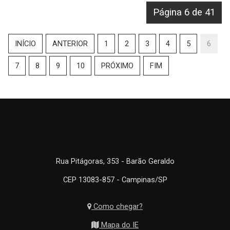
Página 6 de 41
INÍCIO
ANTERIOR
1
2
3
4
5
6
7
8
9
10
PRÓXIMO
FIM
Rua Pitágoras, 353 - Barão Geraldo
CEP 13083-857 - Campinas/SP
Como chegar?
Mapa do IE