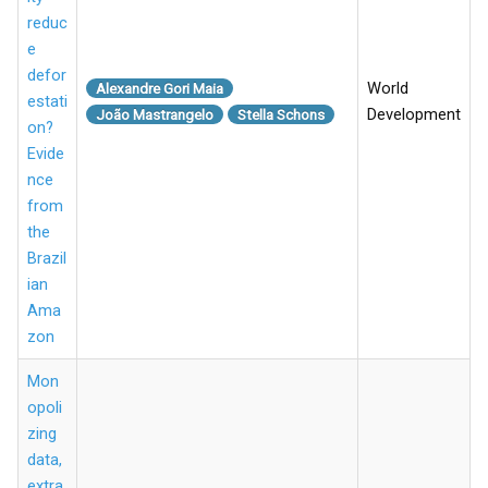
reduc
e
defor
World
Alexandre Gori Maia
estati
Development
João Mastrangelo
Stella Schons
on?
Evide
nce
from
the
Brazil
ian
Ama
zon
Mon
opoli
zing
data,
extra