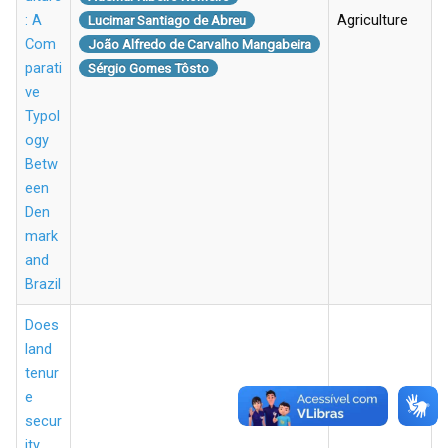
: A
Agriculture
Lucimar Santiago de Abreu
Com
João Alfredo de Carvalho Mangabeira
parati
Sérgio Gomes Tôsto
ve
Typol
ogy
Betw
een
Den
mark
and
Brazil
Does
land
tenur
e
secur
ity