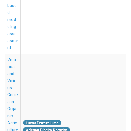
base
d
mod
eling
asse
ssme
nt
Virtu
ous
and
Vicio
us
Circle
s in
Orga
nic
Agric
Lucas Ferreira Lima
ulture
Ademar Ribeiro Romeiro