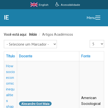
Acessibilidade
English
IE
Menu
Você está aqui:
Início
/
Artigos Acadêmicos
Exibir #
Título
Docente
Fonte
How
socio
econ
omic
inequ
alitie
American
s
Sociological
Alexandre Gori Maia
shap