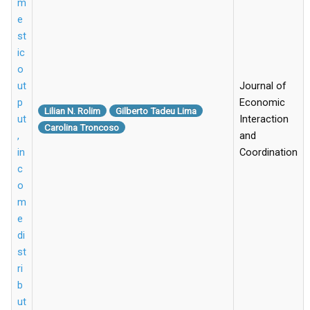
m
e
st
ic
o
ut
Journal of
p
Economic
Lilian N. Rolim
Gilberto Tadeu Lima
ut
Interaction
Carolina Troncoso
,
and
in
Coordination
c
o
m
e
di
st
ri
b
ut