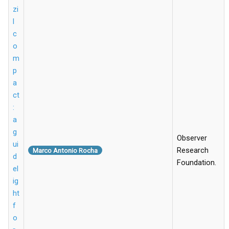
zi
l
c
o
m
p
a
ct
:
a
g
Observer
ui
Research
Marco Antonio Rocha
d
Foundation.
el
ig
ht
f
o