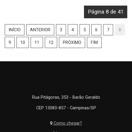
Página 8 de 41
INÍCIO
ANTERIOR
3
4
5
6
7
8
9
10
11
12
PRÓXIMO
FIM
Rua Pitágoras, 353 - Barão Geraldo
CEP 13083-857 - Campinas/SP
Como chegar?