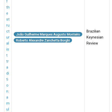
f
th
e
st
ru
ct
Brazilian
João Guilherme Marques Augusto Monteiro
ur
Keynesian
Roberto Alexandre Zanchetta Borghi
al
Review
is
t
tr
a
di
ti
o
n:
a
m
ul