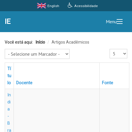
Acessibilidade
English
IE
Menu
Você está aqui:
Início
/
Artigos Acadêmicos
Exibir #
Tí
tu
lo
Docente
Fonte
In
di
a
-
B
ra