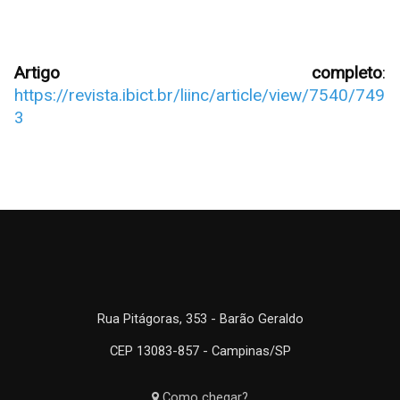
Artigo completo
:
https://revista.ibict.br/liinc/article/view/7540/749
3
Rua Pitágoras, 353 - Barão Geraldo
CEP 13083-857 - Campinas/SP
Como chegar?