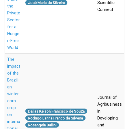
Scientific
José Maria da Silveira
the
Connect
Private
Sector
for a
Hunge
r-Free
World
The
impact
of the
Brazili
an
winter
Journal of
corn
Agribusiness
crop
in
Dallas Kelson Francisco de Souza
on
Developing
Rodrigo Lanna Franco da Silveira
interna
and
Rosangela Ballini
tional