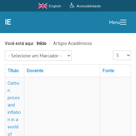
Acessibilidade
English
IE
Menu
Você está aqui:
Início
/
Artigos Acadêmicos
Exibir #
Título
Docente
Fonte
Carbo
n
prices
and
inflatio
n in a
world
of