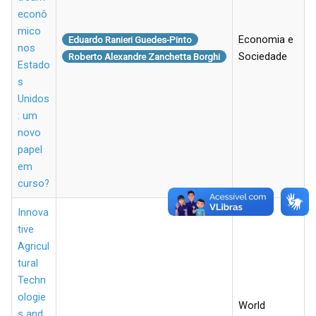
econô
mico
Economia e
Eduardo Ranieri Guedes-Pinto
nos
Sociedade
Roberto Alexandre Zanchetta Borghi
Estado
s
Unidos
: um
novo
papel
em
curso?
Innova
tive
Agricul
tural
Techn
ologie
World
s and