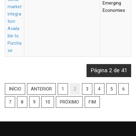
Emerging
market
Economies
integra
tion
Availa
ble to
Purcha
se
Página 2 de 41
INÍCIO
ANTERIOR
1
2
3
4
5
6
7
8
9
10
PRÓXIMO
FIM