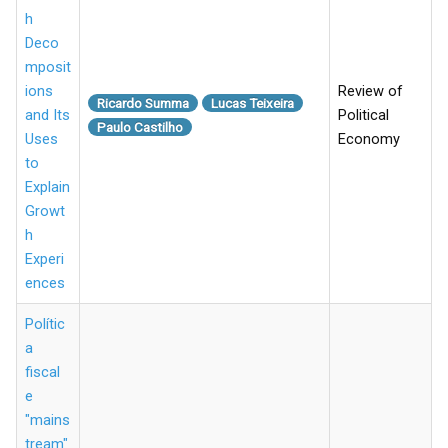
h
Deco
mposit
ions
Review of
Ricardo Summa
Lucas Teixeira
and Its
Political
Paulo Castilho
Uses
Economy
to
Explain
Growt
h
Experi
ences
Polític
a
fiscal
e
"mains
tream"