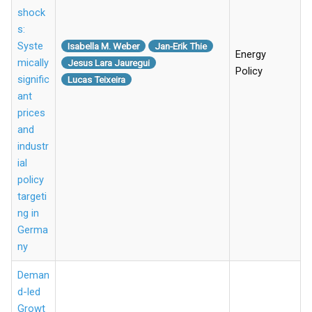
shock
s:
Syste
Isabella M. Weber
Jan-Erik Thie
Energy
mically
Jesus Lara Jauregui
Policy
signific
Lucas Teixeira
ant
prices
and
industr
ial
policy
targeti
ng in
Germa
ny
Deman
d-led
Growt