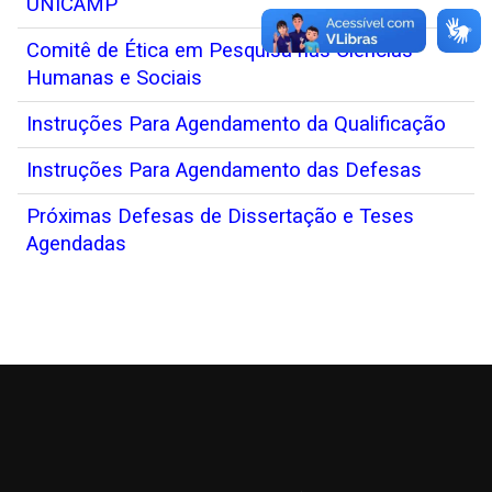
UNICAMP
Comitê de Ética em Pesquisa nas Ciências
Humanas e Sociais
Instruções Para Agendamento da Qualificação
Instruções Para Agendamento das Defesas
Próximas Defesas de Dissertação e Teses
Agendadas