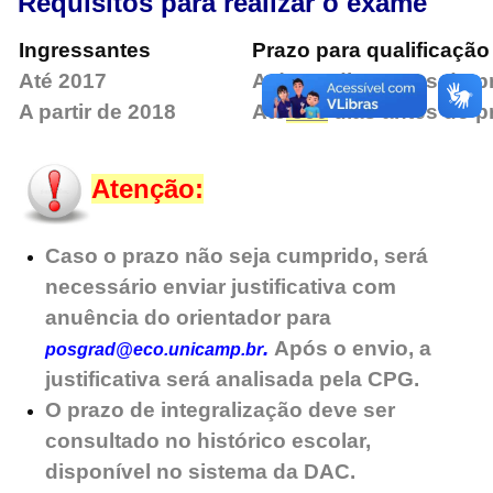
Requisitos para realizar o exame
Ingressantes
Prazo para qualificação
Até 2017
Até 180 dias antes do p
A partir de 2018
Até
360
dias antes do p
Atenção:
Caso o prazo não seja cumprido, será
necessário enviar justificativa com
anuência do orientador para
.
Após o envio, a
posgrad@eco.unicamp.br
justificativa será analisada pela CPG.
O prazo de integralização deve ser
consultado no histórico escolar,
disponível no sistema da DAC.