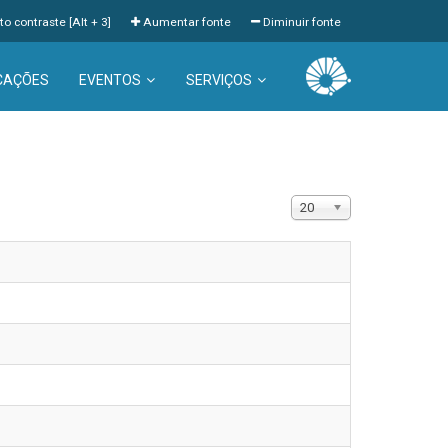
to contraste [Alt + 3]
Aumentar fonte
Diminuir fonte
CAÇÕES
EVENTOS
SERVIÇOS
Exibir #
20