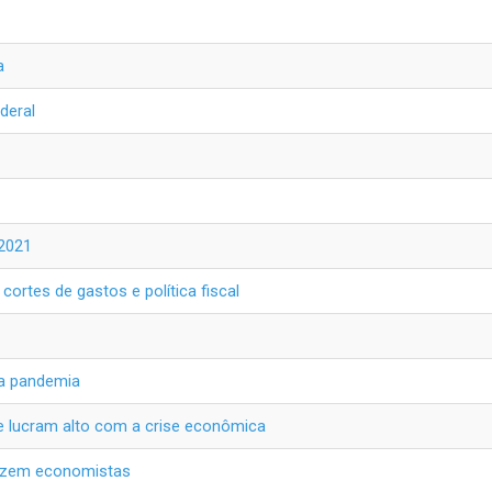
a
deral
 2021
ortes de gastos e política fiscal
 da pandemia
e lucram alto com a crise econômica
 dizem economistas