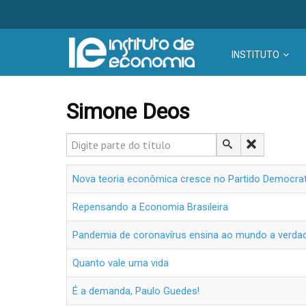
INSTITUTO
Simone Deos
Digite parte do título
Nova teoria econômica cresce no Partido Democra
Repensando a Economia Brasileira
Pandemia de coronavírus ensina ao mundo a verdad
Quanto vale uma vida
É a demanda, Paulo Guedes!