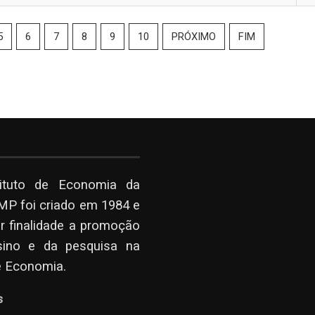
5
6
7
8
9
10
PRÓXIMO
FIM
tituto de Economia da
P foi criado em 1984 e
r finalidade a promoção
sino e da pesquisa na
e Economia.
s