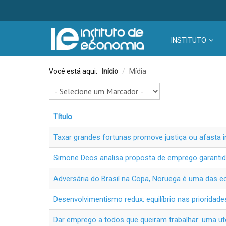
INSTITUTO
Você está aqui:
Início
/
Mídia
Título
Taxar grandes fortunas promove justiça ou afasta 
Simone Deos analisa proposta de emprego garantid
Adversária do Brasil na Copa, Noruega é uma das
Desenvolvimentismo redux: equilíbrio nas prioridad
Dar emprego a todos que queiram trabalhar: uma ut