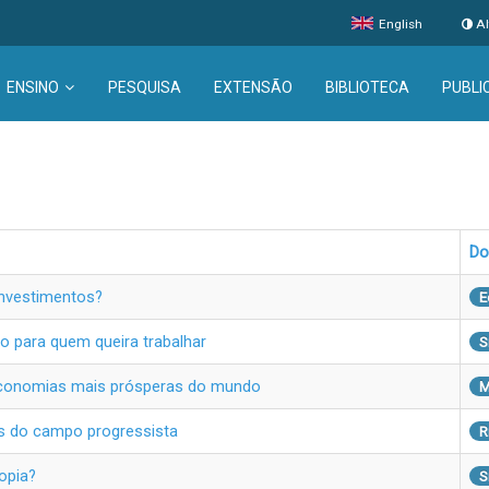
English
Al
ENSINO
PESQUISA
EXTENSÃO
BIBLIOTECA
PUBLI
Do
investimentos?
E
o para quem queira trabalhar
S
 economias mais prósperas do mundo
M
es do campo progressista
R
opia?
S