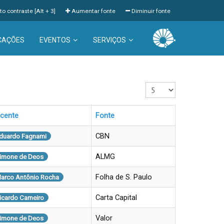
to contraste [Alt + 3]
Aumentar fonte
Diminuir fonte
CAÇÕES
EVENTOS
SERVIÇOS
Exibir #
cente
Fonte
CBN
duardo Fagnami
ALMG
imone de Deos
Folha de S. Paulo
arco Antônio Rocha
Carta Capital
icardo Carneiro
Valor
imone de Deos