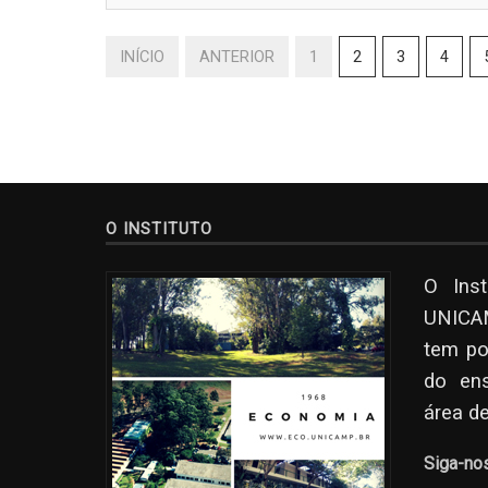
INÍCIO
ANTERIOR
1
2
3
4
O INSTITUTO
O Ins
UNICAM
tem po
do en
área d
Siga-no