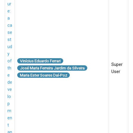
ur
e:
a
ca
se
st
ud
y
of
Vinícius Eduardo Ferrari
Super
th
José Maria Ferreira Jardim da Silveira
User
e
Maria Ester Soares Dal-Poz
de
ve
lo
p
m
en
t
an