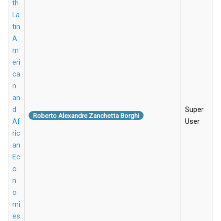
th
La
tin
A
m
eri
ca
n
an
d
Super
Roberto Alexandre Zanchetta Borghi
Af
User
ric
an
Ec
o
n
o
mi
es