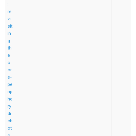
:
re
vi
sit
in
g
th
e
c
or
e-
pe
rip
he
ry
di
ch
ot
o