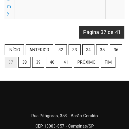
m
y
Página 37 de 41
INÍCIO
ANTERIOR
32
33
34
35
36
37
38
39
40
41
PRÓXIMO
FIM
Rua Pitágoras, 353 - Barão Geraldo
CEP 13083-857 - Campinas/SP