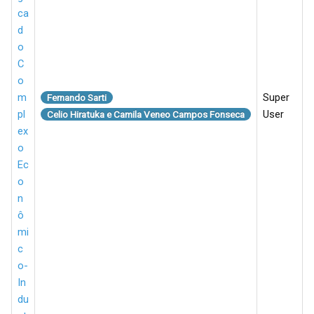
ca
d
o
C
o
m
Super
Fernando Sarti
pl
User
Celio Hiratuka e Camila Veneo Campos Fonseca
ex
o
Ec
o
n
ô
mi
c
o-
In
du