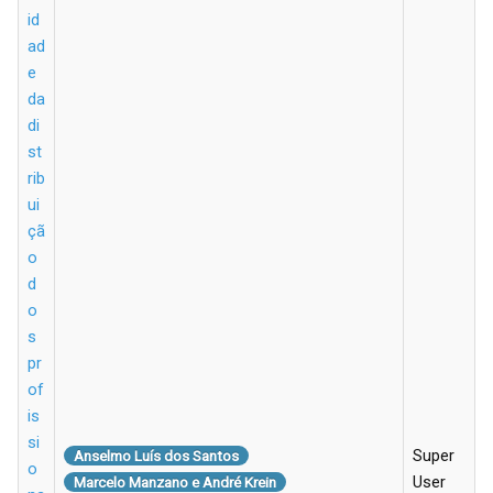
id
ad
e
da
di
st
rib
ui
çã
o
d
o
s
pr
of
is
si
Super
Anselmo Luís dos Santos
o
User
Marcelo Manzano e André Krein