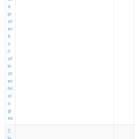
d
pr
ot
ec
ti
o
n
of
bi
ot
ec
hn
ol
o
gi
es
C
hi