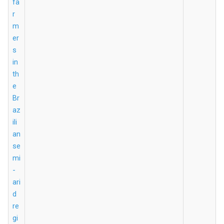
fa
r
m
er
s
in
th
e
Br
az
ili
an
se
mi
-
ari
d
re
gi