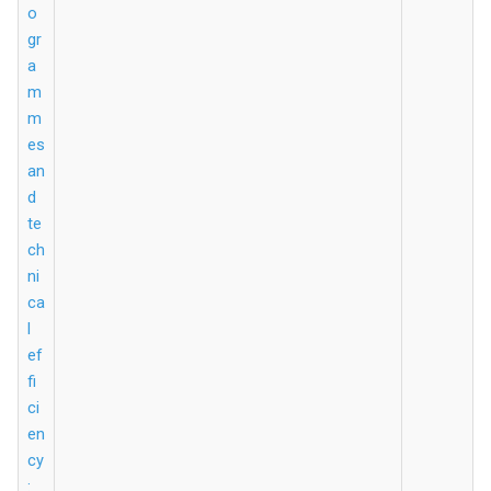
o
gr
a
m
m
es
an
d
te
ch
ni
ca
l
ef
fi
ci
en
cy
: