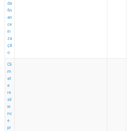
da
fin
an
ce
iri
za
çã
o
Cli
m
at
e
re
sil
ie
nc
e
pr