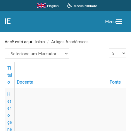
Acessibilidade
English
IE
Menu
Você está aqui:
Início
/
Artigos Acadêmicos
Exibir #
Tí
tul
o
Docente
Fonte
H
et
er
o
ge
ne